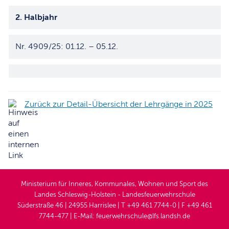
2. Halbjahr
Nr. 4909/25: 01.12. – 05.12.
Zurück zur Detail-Übersicht der Lehrgänge in 2025
Ministerium für Inneres, Kommunales, Wohnen und Sport des
Landes Schleswig-Holstein - Landesfeuerwehrschule
Süderstraße 46 | 24955 Harrislee | T +49 461 7744-0 | F +49 461
7744-477 | E-Mail: feuerwehrschule@lfs.landsh.de