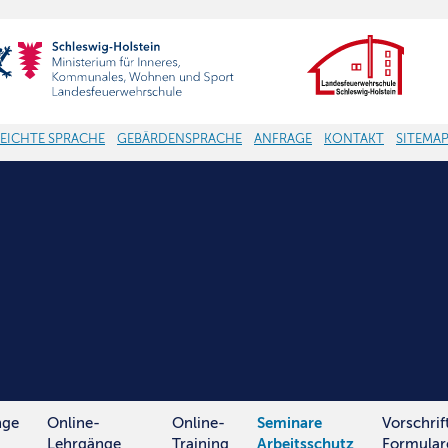
LEICHTE SPRACHE
GEBÄRDENSPRACHE
ANFRAGE
KONTAKT
SITEMA
nge
Online-
Online-
Seminare
Vorschrif
Lehrgänge
Training
Arbeitsschutz
Formular