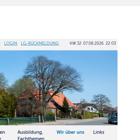
P
LOGIN
LG-RÜCKMELDUNG
KW 32 07.08.2026 22:03
ten
Ausbildung,
Wir über uns
Links
e
Fachthemen