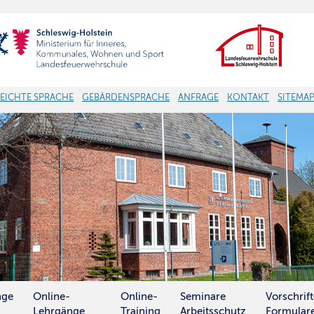
LEICHTE SPRACHE
GEBÄRDENSPRACHE
ANFRAGE
KONTAKT
SITEMA
nge
Online-
Online-
Seminare
Vorschrif
Lehrgänge
Training
Arbeitsschutz
Formular