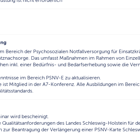
stung ist nicht erforderlich
ung
m Bereich der Psychosozialen Notfallversorgung für Einsatzkrä
satznachsorge. Das umfasst Maßnahmen im Rahmen von Einzel
 inkl. einer Bedürfnis- und Bedarfserhebung sowie die Vermi
nntnisse im Bereich PSNV-E zu aktualisieren.
ist Mitglied in der A7-Konferenz. Alle Ausbildungen im Bere
itätsstandards.
nar wird bescheinigt.
die Qualitätsanforderungen des Landes Schleswig-Holstein für
n zur Beantragung der Verlängerung einer PSNV-Karte Schles
.