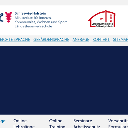
LEICHTE SPRACHE
GEBÄRDENSPRACHE
ANFRAGE
KONTAKT
SITEMA
nge
Online-
Online-
Seminare
Vorschrif
Lehrgänge
Training
Arbeitsschutz
Formular