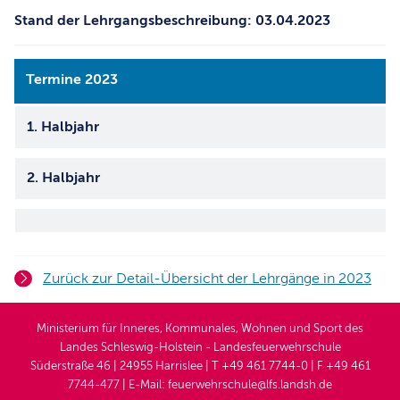
Stand der Lehrgangsbeschreibung: 03.04.2023
Termine 2023
1. Halbjahr
2. Halbjahr
Zurück zur Detail-Übersicht der Lehrgänge in 2023
Ministerium für Inneres, Kommunales, Wohnen und Sport des
Landes Schleswig-Holstein - Landesfeuerwehrschule
Süderstraße 46 | 24955 Harrislee | T +49 461 7744-0 | F +49 461
7744-477 | E-Mail: feuerwehrschule@lfs.landsh.de