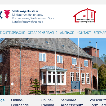
LEICHTE SPRACHE
GEBÄRDENSPRACHE
ANFRAGE
KONTAKT
SITEMA
nge
Online-
Online-
Seminare
Vorschrif
Lehrgänge
Training
Arbeitsschutz
Formular