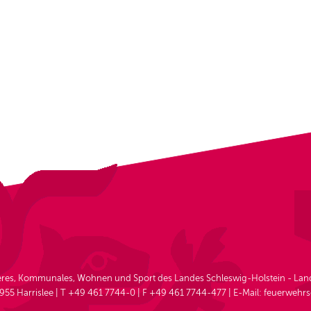
neres, Kommunales, Wohnen und Sport des Landes Schleswig-Holstein - La
955 Harrislee | T +49 461 7744-0 | F +49 461 7744-477 | E-Mail: feuerwehr