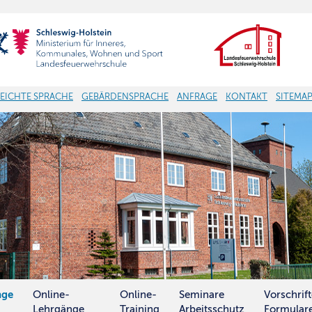
LEICHTE SPRACHE
GEBÄRDENSPRACHE
ANFRAGE
KONTAKT
SITEMA
nge
Online-
Online-
Seminare
Vorschrif
Lehrgänge
Training
Arbeitsschutz
Formular